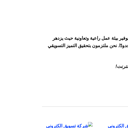
ا في “The Share of Voice” في توفير بيئة عمل راعية وتعاونية حيث يزدهر
حدودًا. نحن ملتزمون بتحقيق التميز التسويقي
نترنت!