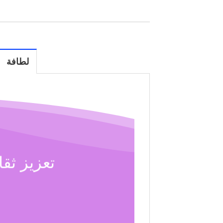
لطافة
تعزيز ثق